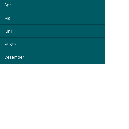
April
Mai
Juni
August
Dezember